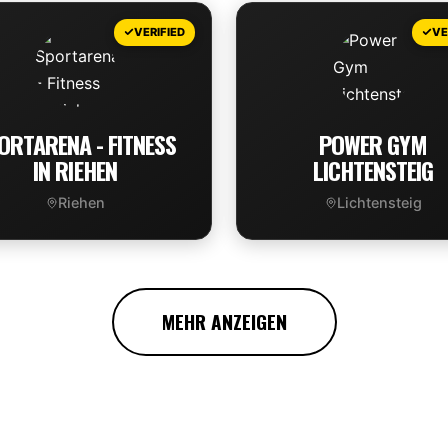
VIEW DEAL
VIEW DEAL
VERIFIED
VE
ORTARENA - FITNESS
POWER GYM
IN RIEHEN
LICHTENSTEIG
Riehen
Lichtensteig
VIEW DEAL
VIEW DEAL
MEHR ANZEIGEN