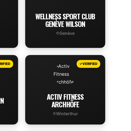
WELLNESS SPORT CLUB
GENÈVE WILSON
Genève
VIEW DEAL
RIFIED
VERIFIED
ACTIV FITNESS
RN
ARCHHÖFE
Winterthur