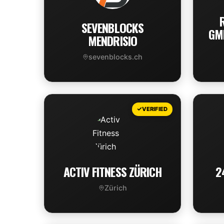
SEVENBLOCKS
GMB
MENDRISIO
sevenblocks.ch
VIEW DEAL
VERIFIED
ACTIV FITNESS ZÜRICH
2
Zürich