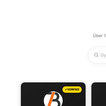
Über 1
+
VERIFIED
−