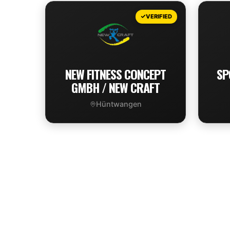
VIEW DEAL
VERIFIED
NEW FITNESS CONCEPT
SP
GMBH / NEW CRAFT
Hüntwangen
VIEW DEAL