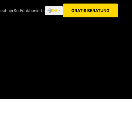
echner
So Funktionierts
GRATIS BERATUNG
DE