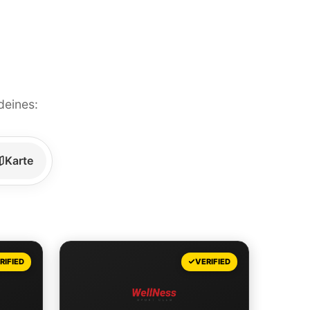
deines:
Karte
Leaflet
|
©
OpenStreetMap
contributors
RIFIED
VERIFIED