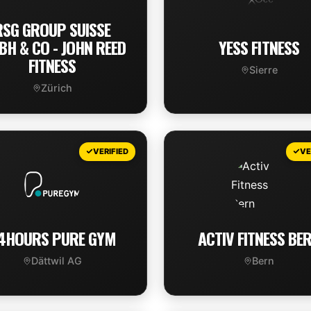
RSG GROUP SUISSE
H & CO - JOHN REED
YESS FITNESS
FITNESS
Sierre
Zürich
VIEW DEAL
VIEW DEAL
VERIFIED
VE
4HOURS PURE GYM
ACTIV FITNESS BE
Dättwil AG
Bern