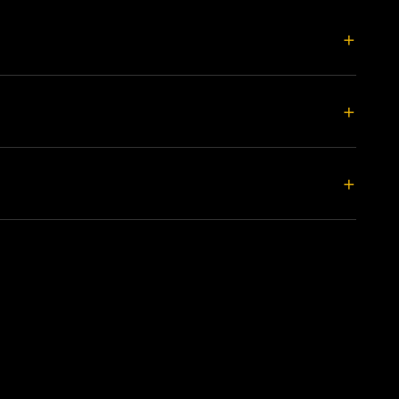
+
+
+