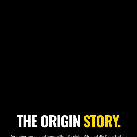
THE ORIGIN
STORY.