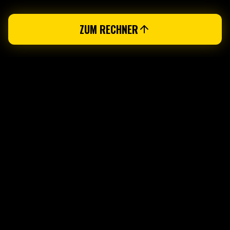
ZUM RECHNER
FITPASS
Das
Fitpass
an der Thurgauerstrasse 111 in 8152
Glattpark (Opfikon) ist eine Anlaufstelle für alle, die
im pulsierenden Wirtschafts- und Wohnquartier