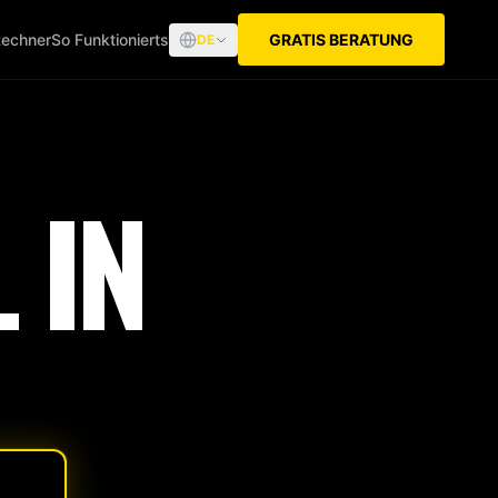
echner
So Funktionierts
GRATIS BERATUNG
DE
 IN