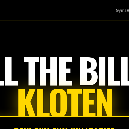
Gyms
R
Tap
to
start
LL THE BILL
KLOTEN