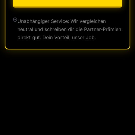
Unabhängiger Service: Wir vergleichen
neutral und schreiben dir die Partner-Prämien
direkt gut. Dein Vorteil, unser Job.