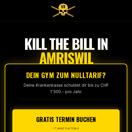
Tap
to
start
KILL THE BILL IN
AMRISWIL
DEIN GYM ZUM NULLTARIF?
Deine Krankenkasse schuldet dir bis zu CHF
1'300.- pro Jahr.
GRATIS TERMIN BUCHEN
+ 1 monat free fitpass