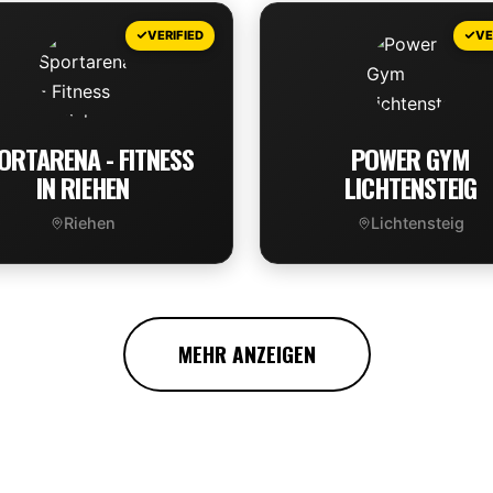
VIEW DEAL
VIEW DEAL
VERIFIED
VE
ORTARENA - FITNESS
POWER GYM
IN RIEHEN
LICHTENSTEIG
Riehen
Lichtensteig
VIEW DEAL
VIEW DEAL
MEHR ANZEIGEN