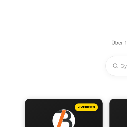
Über 1
+
VERIFIED
−