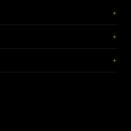
+
+
+