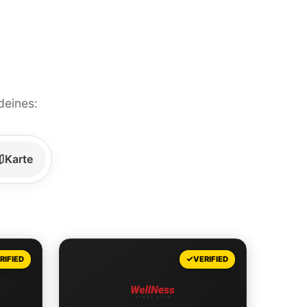
deines:
Karte
Leaflet
|
©
OpenStreetMap
contributors
RIFIED
VERIFIED