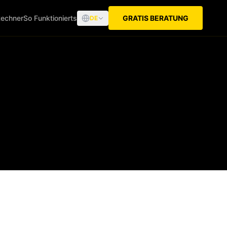
echner
So Funktionierts
GRATIS BERATUNG
DE