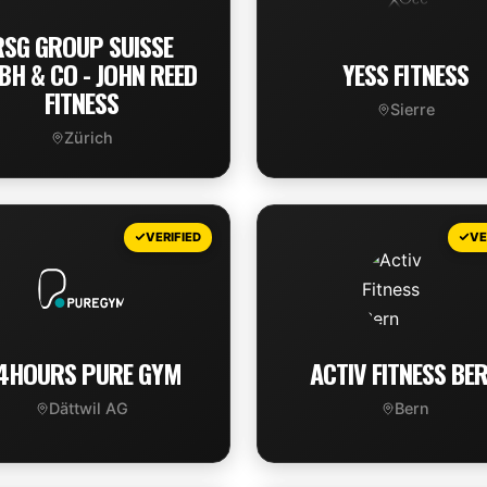
RSG GROUP SUISSE
H & CO - JOHN REED
YESS FITNESS
FITNESS
Sierre
Zürich
VIEW DEAL
VIEW DEAL
VERIFIED
VE
4HOURS PURE GYM
ACTIV FITNESS BE
Dättwil AG
Bern