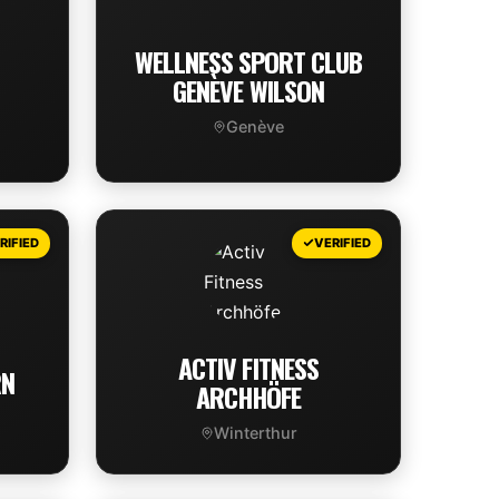
WELLNESS SPORT CLUB
GENÈVE WILSON
Genève
VIEW DEAL
RIFIED
VERIFIED
ACTIV FITNESS
RN
ARCHHÖFE
Winterthur