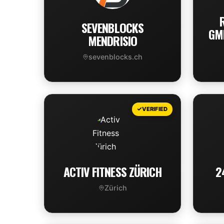
SEVENBLOCKS
GMB
MENDRISIO
sevenblocks.ch
VIEW DEAL
VERIFIED
ACTIV FITNESS ZÜRICH
2
Zürich