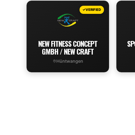
VIEW DEAL
VERIFIED
NEW FITNESS CONCEPT
SP
GMBH / NEW CRAFT
Hüntwangen
VIEW DEAL