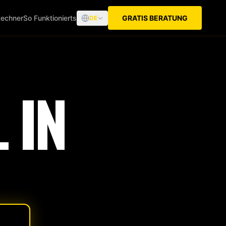
echner
So Funktionierts
GRATIS BERATUNG
DE
 IN