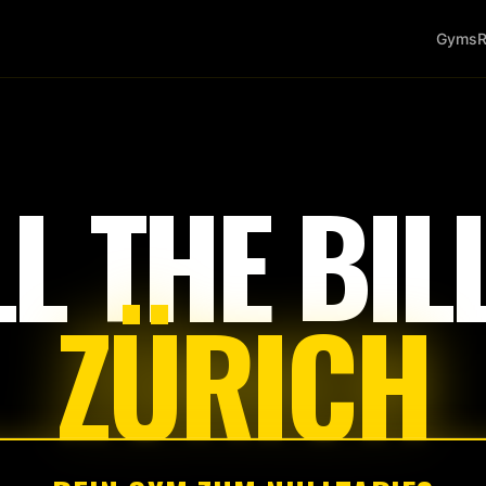
Gyms
R
Tap
to
start
LL THE BILL
ZÜRICH