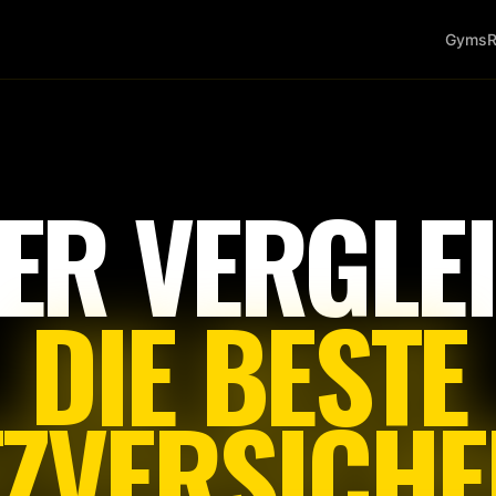
Gyms
R
Tap
to
start
ER VERGLEI
DIE BESTE
TZVERSICHE