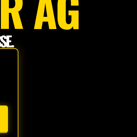
R AG
SE.