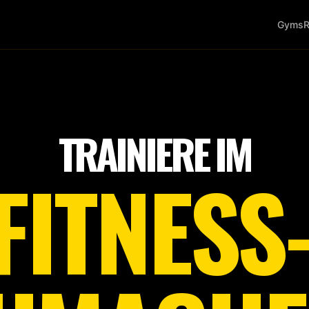
Gyms
R
Tap
to
start
TRAINIERE IM
FITNESS