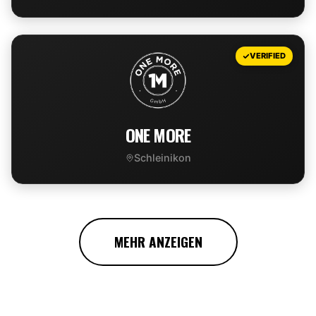
VIEW DEAL
VERIFIED
ONE MORE
Schleinikon
VIEW DEAL
MEHR ANZEIGEN