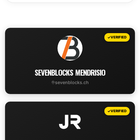
Leaflet
|
©
OpenStreetMap
contributors
+
VERIFIED
−
SEVENBLOCKS MENDRISIO
sevenblocks.ch
VIEW DEAL
VERIFIED