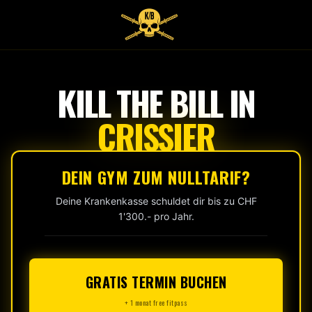
Tap
to
start
KILL THE BILL IN
CRISSIER
DEIN GYM ZUM NULLTARIF?
Deine Krankenkasse schuldet dir bis zu CHF
1'300.- pro Jahr.
GRATIS TERMIN BUCHEN
+ 1 monat free fitpass