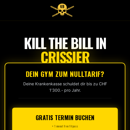
Tap
to
start
KILL THE BILL IN
CRISSIER
DEIN GYM ZUM NULLTARIF?
Deine Krankenkasse schuldet dir bis zu CHF
1'300.- pro Jahr.
GRATIS TERMIN BUCHEN
+ 1 monat free fitpass