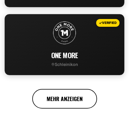
VIEW DEAL
VERIFIED
ONE MORE
Schleinikon
VIEW DEAL
MEHR ANZEIGEN