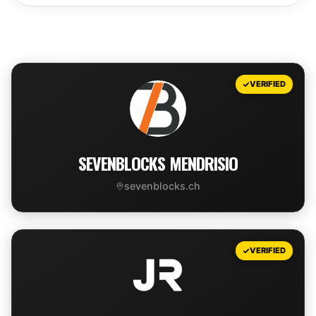
Leaflet
|
©
OpenStreetMap
contributors
+
VERIFIED
−
SEVENBLOCKS MENDRISIO
sevenblocks.ch
VIEW DEAL
VERIFIED