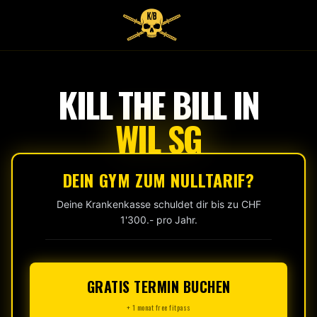
Tap
to
start
KILL THE BILL IN
WIL SG
DEIN GYM ZUM NULLTARIF?
Deine Krankenkasse schuldet dir bis zu CHF
1'300.- pro Jahr.
GRATIS TERMIN BUCHEN
+ 1 monat free fitpass