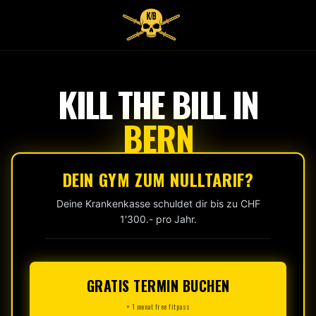
Tap
to
start
KILL THE BILL IN
BERN
DEIN GYM ZUM NULLTARIF?
Deine Krankenkasse schuldet dir bis zu CHF
1'300.- pro Jahr.
GRATIS TERMIN BUCHEN
+ 1 monat free fitpass