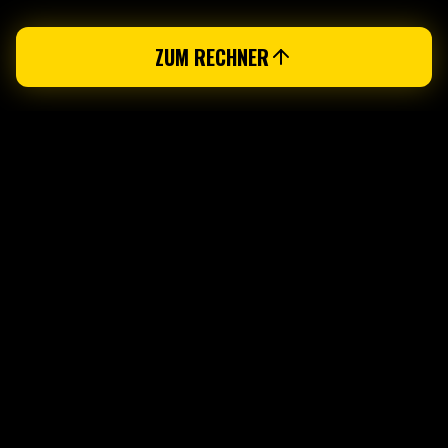
ZUM RECHNER
FITPASS
Das
Fitpass
an der Thurgauerstrasse 111 in 8152
Glattpark (Opfikon) ist eine Anlaufstelle für alle, die
im pulsierenden Wirtschafts- und Wohnquartier