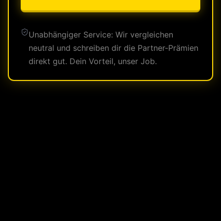
Unabhängiger Service: Wir vergleichen
neutral und schreiben dir die Partner-Prämien
direkt gut. Dein Vorteil, unser Job.