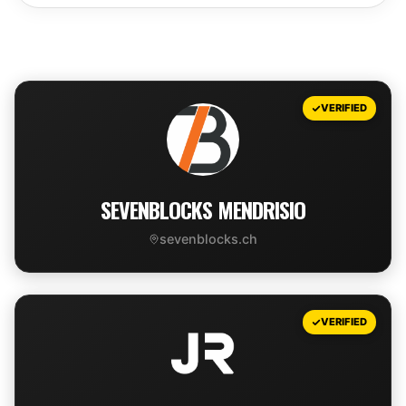
Leaflet
|
©
OpenStreetMap
contributors
+
VERIFIED
−
SEVENBLOCKS MENDRISIO
sevenblocks.ch
VIEW DEAL
VERIFIED