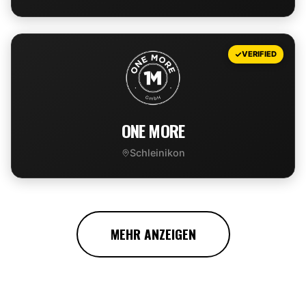
VIEW DEAL
VERIFIED
ONE MORE
Schleinikon
VIEW DEAL
MEHR ANZEIGEN