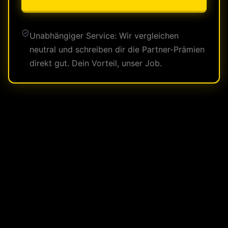
Unabhängiger Service: Wir vergleichen
neutral und schreiben dir die Partner-Prämien
direkt gut. Dein Vorteil, unser Job.