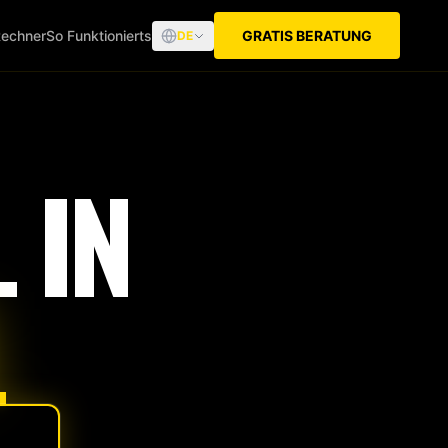
echner
So Funktionierts
GRATIS BERATUNG
DE
 IN
L