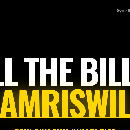
Gyms
R
Tap
to
start
LL THE BILL
AMRISWI